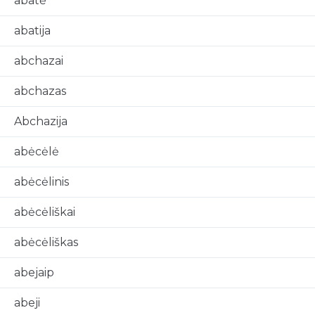
abatė
abatija
abchazai
abchazas
Abchazija
abėcėlė
abėcėlinis
abėcėliškai
abėcėliškas
abejaip
abeji