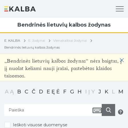
Bendrinės lietuvių kalbos žodynas
E. KALBA
E. žodynai
Vienakalbiai žodynai
Bendrinės lietuvių kalbos žodynas
„Bendrinės lietuvių kalbos žodynas“ nėra baigtas, į
jį nuolat keliami nauji įrašai, pastebėtos klaidos
taisomos.
A
Ą
B
C
Č
D
E
Ę
Ė
F
G
H
I
Į
Y
J
K
L
M
Ieškoti visuose duomenyse