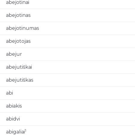
abejotinai
abejotinas
abejotinumas
abejotojas
abejur
abejutiškai
abejutiškas
abi
abiakis
abidvi
1
abigaliai