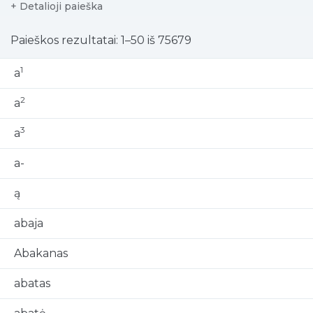
+ Detalioji paieška
Paieškos rezultatai: 1–50 iš 75679
1
a
2
a
3
a
a-
ą
abaja
Abakanas
abatas