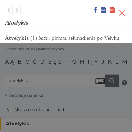
Atvelykis
Dabartinės lietuvių kalbos žodynas
Ãtvelykis
(1)
bažn.
pirmas sekmadienis po Velykų
E. KALBA
E. žodynai
Vienakalbiai žodynai
Dabartinės lietuvių kalbos žodynas
A
Ą
B
C
Č
D
E
Ę
Ė
F
G
H
I
Į
Y
J
K
L
M
+ Detalioji paieška
Paieškos rezultatai: 1–1 iš 1
Atvelykis