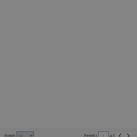
1
Rodyti
Pereiti į
iš