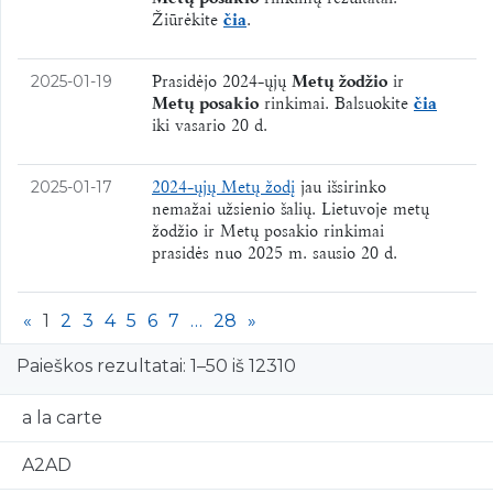
Žiūrėkite
čia
.
Prasidėjo 2024-ųjų
Metų žodžio
ir
2025-01-19
Metų posakio
rinkimai. Balsuokite
čia
iki vasario 20 d.
2024-ųjų Metų žodį
jau išsirinko
2025-01-17
nemažai užsienio šalių. Lietuvoje metų
žodžio ir Metų posakio rinkimai
prasidės nuo 2025 m. sausio 20 d.
«
1
2
3
4
5
6
7
…
28
»
Paieškos rezultatai: 1–50 iš 12310
a la carte
A2AD