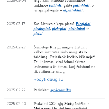
Jeigu kam atsibodo socialiniuose
2025-05-04
tinkluose
laikinti
, galite
patinkinti
, o
jei apsigalvojate
–
atpatinkinti
.
Kas Lietuvoje kepa picas?
Picajolai
,
2025-03-17
picakepiai
,
pickepiai
,
picininkai
ir
piciai
.
Šiemetėje Knygų mugėje Lietuvių
2025-02-27
kalbos institutas siūlo naują
stalo
žaidimą „Paieškok žodžio kišenėje“
.
Tai linksmas, visai šeimai skirtas
lavinamasis žaidimas, kurį žaisdami ne
tik sužinosite naujų...
Rodyti daugiau
Pažinkite:
geokeramika
.
2025-02-22
Paskelbti 2024-ųjų
Metų žodžio
ir
2025-02-20
Metų posakio
rinkimų rezultatai.