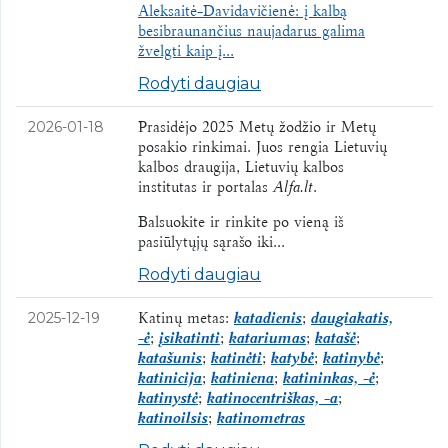
Aleksaitė-Davidavičienė: į kalbą
besibraunančius naujadarus galima
žvelgti kaip į...
Rodyti daugiau
Prasidėjo 2025 Metų žodžio ir Metų
2026-01-18
posakio rinkimai. Juos rengia Lietuvių
kalbos draugija, Lietuvių kalbos
institutas ir portalas
Alfa.lt
.
Balsuokite ir rinkite po vieną iš
pasiūlytųjų sąrašo iki...
Rodyti daugiau
Katinų metas:
katadienis
;
daugiakatis,
2025-12-19
-ė
;
įsikatinti
;
katariumas
;
katašė
;
katašunis
;
katinėti
;
katybė
;
katinybė
;
katinicija
;
katiniena
;
katininkas, -ė
;
katinystė
;
katinocentriškas, -a
;
katinoilsis
;
katinometras