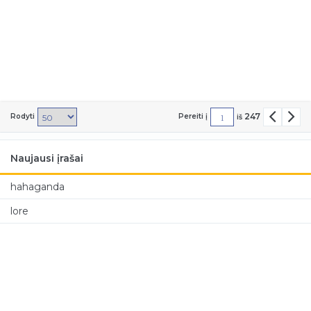
247
Rodyti
Pereiti į
iš
Naujausi įrašai
hahaganda
lore
keistažodis
juokoganda
puspremjeris, -ė
pusministris, -ė