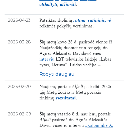
atskaityti
,
atžiūrėti
.​
Pateiktas skolinių
rutina
,
rutininis, -ė
2026-04-23
reikšmės pokyčių vertinimas.
Šių metų kovo 28 d. pasirodė vienos iš
2026-03-28
Naujažodžių duomenyno rengėjų dr.
Agnės Aleksaitės-Davidavičienės
interviu
LRT televizijos laidoje „Labas
rytas, Lietuva“. Laidos vedėjas –...
Rodyti daugiau
Naujienų portale
Alfa.lt
paskelbti 2025-
2026-02-20
ųjų Metų žodžio ir Metų posakio
rinkimų
rezultatai
.
Šių metų vasario 8 d. naujienų portale
2026-02-09
Alfa.lt
pasirodė dr. Agnės Aleksaitės-
Davidavičienės interviu
„Kalbininkė A.