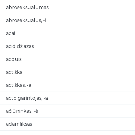
abroseksualumas
abroseksualus, -i
acai
acid džiazas
acquis
actiškai
actiškas, -a
acto garintojas, -a
ačiūninkas, -ė
adamliksas