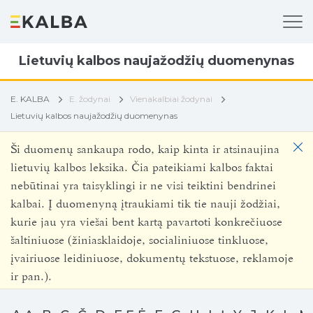
Lietuvių kalbos naujažodžių duomenynas
E. KALBA
E. žodynai
Vienakalbiai žodynai
Lietuvių kalbos naujažodžių duomenynas
Ši duomenų sankaupa rodo, kaip kinta ir atsinaujina
lietuvių kalbos leksika. Čia pateikiami kalbos faktai
nebūtinai yra taisyklingi ir ne visi teiktini bendrinei
kalbai. Į duomenyną įtraukiami tik tie nauji žodžiai,
kurie jau yra viešai bent kartą pavartoti konkrečiuose
šaltiniuose (žiniasklaidoje, socialiniuose tinkluose,
įvairiuose leidiniuose, dokumentų tekstuose, reklamoje
ir pan.).