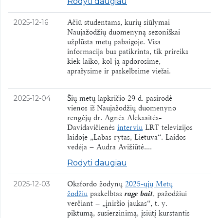
Rodyti daugiau
Ačiū studentams, kurių siūlymai
2025-12-16
Naujažodžių duomenyną sezoniškai
užplūsta metų pabaigoje. Visa
informacija bus patikrinta, tik prireiks
kiek laiko, kol ją apdorosime,
aprašysime ir paskelbsime viešai.
Šių metų lapkričio 29 d. pasirodė
2025-12-04
vienos iš Naujažodžių duomenyno
rengėjų dr. Agnės Aleksaitės-
Davidavičienės
interviu
LRT televizijos
laidoje „Labas rytas, Lietuva“. Laidos
vedėja – Audra Avižiūtė....
Rodyti daugiau
Oksfordo žodynų
2025-ųjų Metų
2025-12-03
žodžiu
paskelbtas
rage bait
, pažodžiui
verčiant – „įniršio jaukas“, t. y.
piktumą, susierzinimą, įsiūtį kurstantis