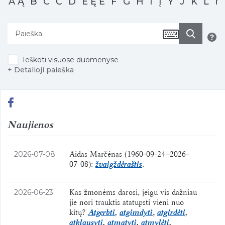
A
Ą
B
C
Č
D
E
Ę
Ė
F
G
H
I
Į
Y
J
K
L
M
Ieškoti visuose duomenyse
+ Detalioji paieška
Naujienos
Aidas Marčėnas (1960-09-24–2026-
2026-07-08
07-08):
žvaigždėraštis
.
Kas žmonėms darosi, jeigu vis dažniau
2026-06-23
jie nori trauktis atatupsti vieni nuo
kitų?
Atgerbti
,
atgimdyti
,
atgirdėti
,
atklausyti
,
atmatyti
,
atmylėti
,