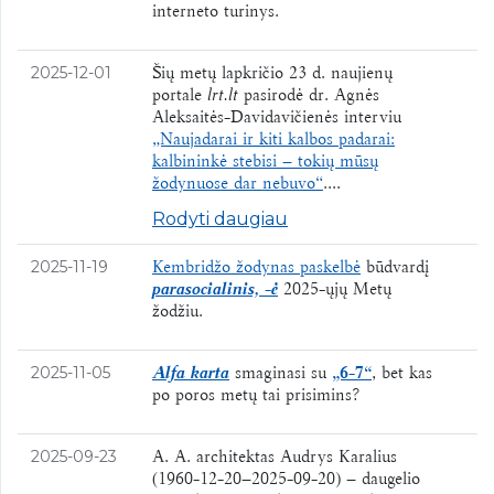
interneto turinys.
Šių metų lapkričio 23 d. naujienų
2025-12-01
portale
lrt.lt
pasirodė dr. Agnės
Aleksaitės-Davidavičienės interviu
„Naujadarai ir kiti kalbos padarai:
kalbininkė stebisi – tokių mūsų
žodynuose dar nebuvo“
....
Rodyti daugiau
Kembridžo žodynas paskelbė
būdvardį
2025-11-19
parasocialinis, -ė
2025-ųjų Metų
žodžiu.
Alfa karta
smaginasi su
„6-7“
, bet kas
2025-11-05
po poros metų tai prisimins?
A. A. architektas Audrys Karalius
2025-09-23
(1960-12-20–2025-09-20) – daugelio