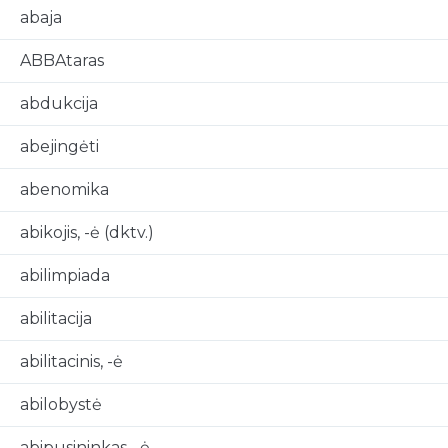
abaja
ABBAtaras
abdukcija
abejingėti
abenomika
abikojis, -ė (dktv.)
abilimpiada
abilitacija
abilitacinis, -ė
abilobystė
abipusininkas, -ė