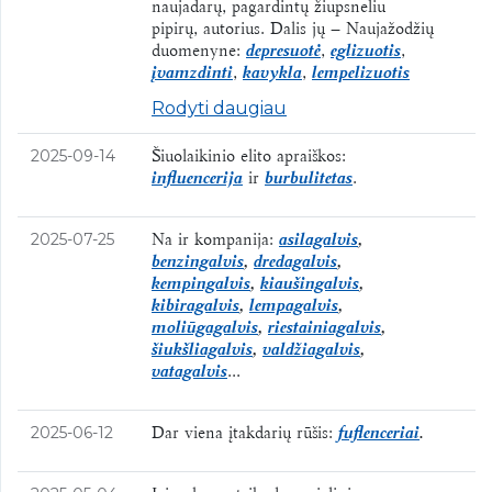
naujadarų, pagardintų žiupsneliu
pipirų, autorius. Dalis jų – Naujažodžių
duomenyne:
depresuotė
,
eglizuotis
,
įvamzdinti
,
kavykla
,
lempelizuotis
Rodyti daugiau
Šiuolaikinio elito apraiškos:
2025-09-14
influencerija
ir
burbulitetas
.
Na ir kompanija:
asilagalvis
,
2025-07-25
benzingalvis
,
dredagalvis
,
kempingalvis
,
kiaušingalvis
,
kibiragalvis
,
lempagalvis
,
moliūgagalvis
,
riestainiagalvis
,
šiukšliagalvis
,
valdžiagalvis
,
vatagalvis
... ​
Dar viena įtakdarių rūšis:
fuflenceriai
.
2025-06-12