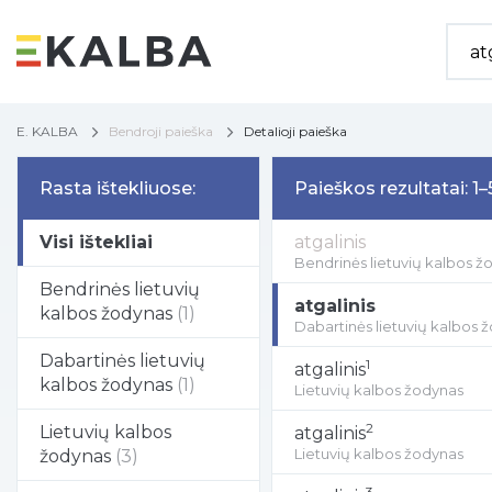
E. KALBA
Bendroji paieška
Detalioji paieška
Rasta ištekliuose:
Paieškos rezultatai: 1–5
Visi ištekliai
atgalinis
Bendrinės lietuvių kalbos ž
Bendrinės lietuvių
atgalinis
kalbos žodynas
(1)
Dabartinės lietuvių kalbos 
Dabartinės lietuvių
1
atgalinis
kalbos žodynas
(1)
Lietuvių kalbos žodynas
2
Lietuvių kalbos
atgalinis
Lietuvių kalbos žodynas
žodynas
(3)
3