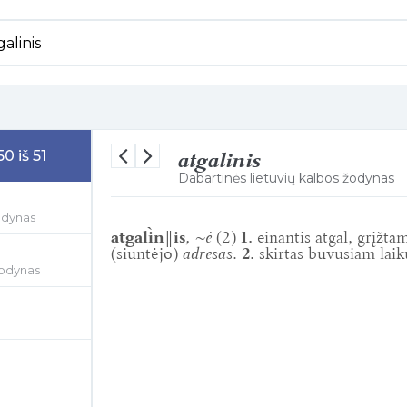
atgalinis
0 iš 51
Dabartinės lietuvių kalbos žodynas
odynas
atgali̇̀n‖is
, ~ė
(2)
1.
einantis atgal, grįžtam
(siuntėjo)
adresas
.
2.
skirtas buvusiam laik
žodynas